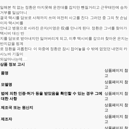
일해본 적 없는 정환은 마지못해 운전대를 잡지만 뺀질거리고 근무태만에 승차
거부를 일삼더니
결국 택시를 담보로 사채까지 쓰며 여전히 사고를 친다. 그러던 중 그의 첫 손님
이자 택시비를
안내고 병원으로 사라진 은지(이영은 役)를 만나게 된다. 정환은 그녀를 찾아가
택시비 대신 반
지를 담보로 받아내지만 잃어버리게 되고, 이후 택시비를 갚으러 찾아온 은지는
반지값을 핑계
로 정환을 괴롭힌다. 이 와중에 정환은 잠시 접어놓을 수 밖에 없었던 내면의 카
사노바 기질이
되살아나는데….
상품 정보 고시
상품페이지 참
품명
고
상품페이지 참
모델명
고
법에 의한 인증·허가 등을 받았음을 확인할 수 있는 경우 그에
상품페이지 참
대한 사항
고
상품페이지 참
제조국 또는 원산지
고
상품페이지 참
제조자
고
상품페이지 참