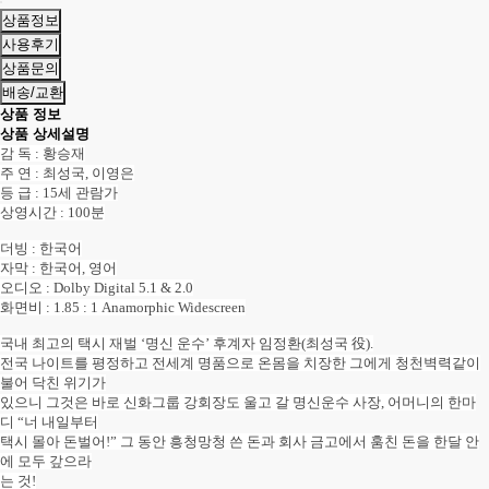
상품정보
사용후기
상품문의
배송/교환
상품 정보
상품 상세설명
감 독 : 황승재
주 연 : 최성국, 이영은
등 급 : 15세 관람가
상영시간 : 100분
더빙 : 한국어
자막 : 한국어, 영어
오디오 : Dolby Digital 5.1 & 2.0
화면비 : 1.85 : 1 Anamorphic Widescreen
국내 최고의 택시 재벌 ‘명신 운수’ 후계자 임정환(최성국 役).
전국 나이트를 평정하고 전세계 명품으로 온몸을 치장한 그에게 청천벽력같이
불어 닥친 위기가
있으니 그것은 바로 신화그룹 강회장도 울고 갈 명신운수 사장, 어머니의 한마
디 “너 내일부터
택시 몰아 돈벌어!” 그 동안 흥청망청 쓴 돈과 회사 금고에서 훔친 돈을 한달 안
에 모두 갚으라
는 것!