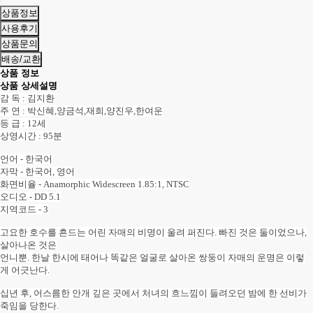
상품정보
사용후기
상품문의
배송/교환
상품 정보
상품 상세설명
감 독 : 김지환
주 연 : 박신혜,양금석,재희,양진우,한여운
등 급 : 12세
상영시간 : 95분
언어 - 한국어
자막 - 한국어, 영어
화면비율 - Anamorphic Widescreen 1.85:1, NTSC
오디오 - DD 5.1
지역코드 - 3
고요한 호수를 흔드는 어린 자매의 비명이 울려 퍼진다. 빠진 것은 둘이었으나,
살아나온 것은
언니뿐. 한날 한시에 태어나 똑같은 얼굴로 살아온 쌍둥이 자매의 운명은 이렇
게 어긋난다.
십년 후, 어스름한 안개 깊은 곳에서 처녀의 흐느낌이 들려오던 밤에 한 선비가
죽임을 당한다.