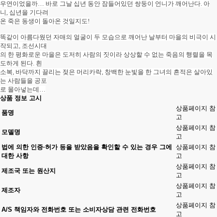
우연이었을까… 바로 그날 십년 동안 잠들어있던 쌍둥이 언니가 깨어난다. 아
니, 십년을 기다려
온 죽은 동생이 돌아온 것일지도!
똑같이 아름다웠던 자매의 얼굴이 두 모습으로 깨어난 날부터 마을의 비극이 시
작되고, 조선시대
의 한 평화로운 마을은 도저히 사람의 짓이라 상상할 수 없는 죽음의 행렬을 목
도하게 된다. 흰
소복, 바닥까지 끌리는 젖은 머리카락, 창백한 눈빛을 한 그녀의 흔적은 살아있
는 사람들을 공포
로 몰아넣는데…
상품 정보 고시
상품페이지 참
품명
고
상품페이지 참
모델명
고
법에 의한 인증·허가 등을 받았음을 확인할 수 있는 경우 그에
상품페이지 참
대한 사항
고
상품페이지 참
제조국 또는 원산지
고
상품페이지 참
제조자
고
상품페이지 참
A/S 책임자와 전화번호 또는 소비자상담 관련 전화번호
고