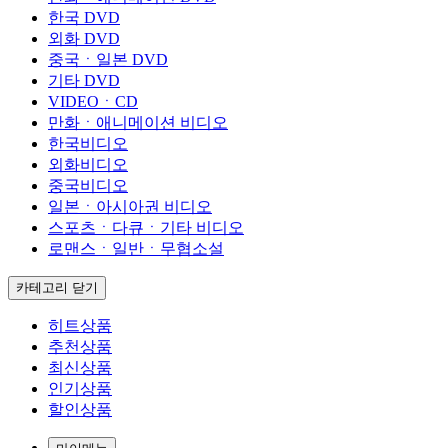
한국 DVD
외화 DVD
중국ㆍ일본 DVD
기타 DVD
VIDEOㆍCD
만화ㆍ애니메이션 비디오
한국비디오
외화비디오
중국비디오
일본ㆍ아시아권 비디오
스포츠ㆍ다큐ㆍ기타 비디오
로맨스ㆍ일반ㆍ무협소설
카테고리 닫기
히트상품
추천상품
최신상품
인기상품
할인상품