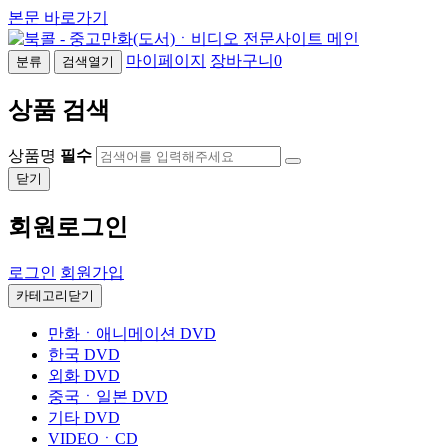
본문 바로가기
마이페이지
장바구니
0
분류
검색열기
상품 검색
상품명
필수
닫기
회원로그인
로그인
회원가입
카테고리닫기
만화ㆍ애니메이션 DVD
한국 DVD
외화 DVD
중국ㆍ일본 DVD
기타 DVD
VIDEOㆍCD