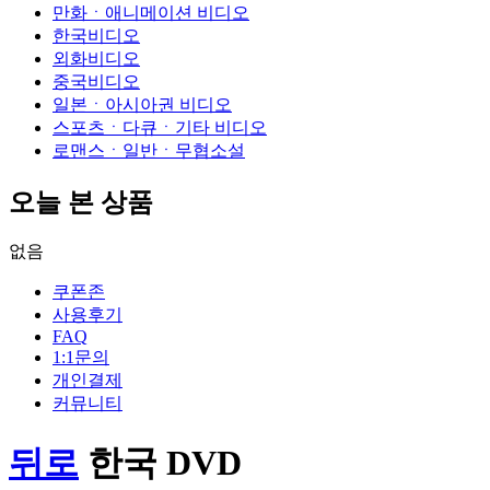
만화ㆍ애니메이션 비디오
한국비디오
외화비디오
중국비디오
일본ㆍ아시아권 비디오
스포츠ㆍ다큐ㆍ기타 비디오
로맨스ㆍ일반ㆍ무협소설
오늘 본 상품
없음
쿠폰존
사용후기
FAQ
1:1문의
개인결제
커뮤니티
뒤로
한국 DVD