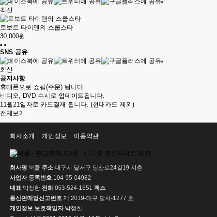
최신
로보트 타이맨의 스쿱스타
30,000원
SNS 공유
최신
공지사항
휴대폰으로 쇼핑(주문) 됩니다.
비디오, DVD 수시로 업데이트됩니다.
11월21일자로 카드결재 됩니다. (현대카드 제외)
전체보기
회사소개
개인정보
이용약관
회사명
북콜
주소
대구시 달서구 당산로24길19 지층
사업자 등록번호
104-95-04982
대표
박정한
전화
053-524-1651
팩스
통신판매업신고번호
제 2019-대구 달서-1277 호
개인정보 보호책임자
박정한