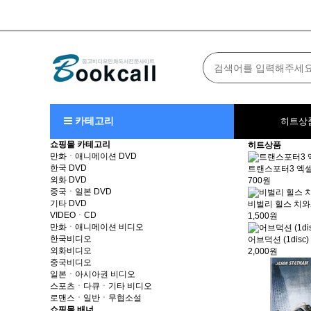
카테고리
히트상
쇼핑몰 카테고리
히트상품
만화ㆍ애니메이션 DVD
한국 DVD
트랜스포터3 엑셀 (
외화 DVD
700원
중국ㆍ일본 DVD
기타 DVD
비벌리 힐스 치와와 
VIDEOㆍCD
1,500원
만화ㆍ애니메이션 비디오
한국비디오
어브덕션 (1disc)
외화비디오
2,000원
중국비디오
일본ㆍ아시아권 비디오
스포츠ㆍ다큐ㆍ기타 비디오
로맨스ㆍ일반ㆍ무협소설
쇼핑몰 배너