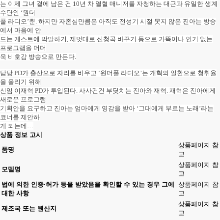
는 이제 그녀 곁에 남은 건 10년 차 열혈 매니저를 자청하는 대근과 유일한 생계
수단인 ‘원더
풀 라디오’뿐. 하지만 자존심만큼은 아직도 전성기 시절 못지 않은 진아는 방송
에서 마음에 안
드는 게스트에 막말하기, 제멋대로 신청곡 바꾸기 등으로 가뜩이나 인기 없는
프로그램을 더더
욱 비호감 방송으로 만든다.
담당 PD가 출산으로 자리를 비우고 ‘원더풀 라디오’는 개혁의 일환으로 청취율
을 올리기 위해
신임 이재혁 PD가 투입된다. 사사건건 부딪치는 진아와 재혁. 재혁은 진아에게
새로운 프로그램
기획안을 요구하고 진아는 엄마에게 영감을 받아 ‘그대에게 부르는 노래’라는
코너를 제안하
게 되는데…
상품 정보 고시
상품페이지 참
품명
고
상품페이지 참
모델명
고
법에 의한 인증·허가 등을 받았음을 확인할 수 있는 경우 그에
상품페이지 참
대한 사항
고
상품페이지 참
제조국 또는 원산지
고